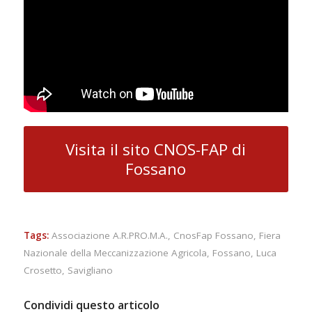
Visita il sito CNOS-FAP di
Fossano
Tags:
Associazione A.R.PRO.M.A.
,
CnosFap Fossano
,
Fiera
Nazionale della Meccanizzazione Agricola
,
Fossano
,
Luca
Crosetto
,
Savigliano
Condividi questo articolo