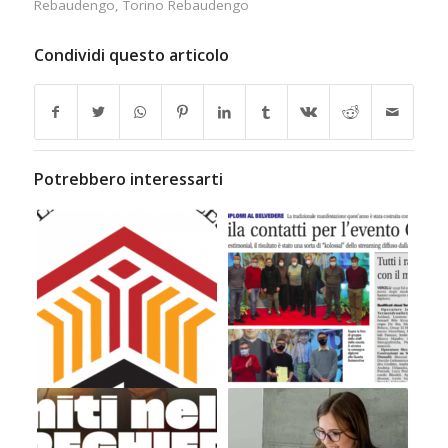
Rebaudengo
,
Torino Rebaudengo
Condividi questo articolo
Potrebbero interessarti