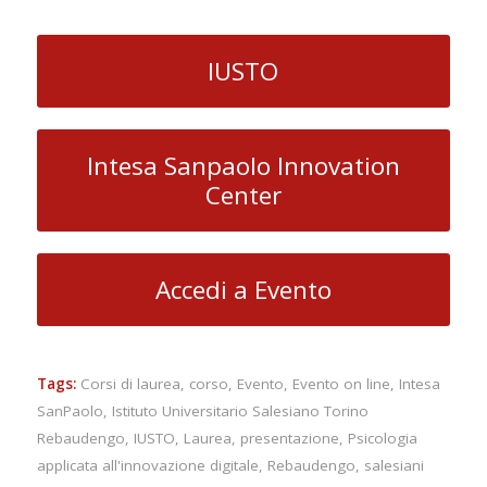
IUSTO
Intesa Sanpaolo Innovation
Center
Accedi a Evento
Tags:
Corsi di laurea
,
corso
,
Evento
,
Evento on line
,
Intesa
SanPaolo
,
Istituto Universitario Salesiano Torino
Rebaudengo
,
IUSTO
,
Laurea
,
presentazione
,
Psicologia
applicata all'innovazione digitale
,
Rebaudengo
,
salesiani