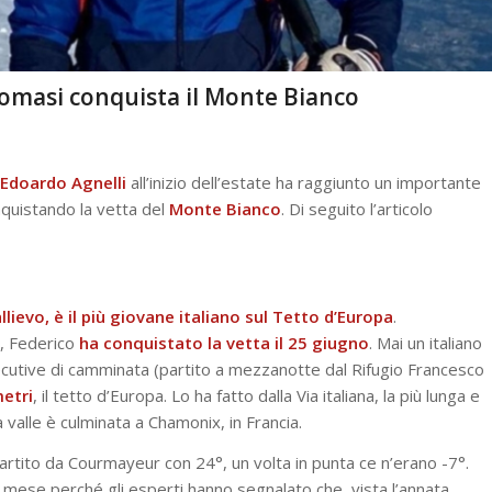
 Tomasi conquista il Monte Bianco
 Edoardo Agnelli
all’inizio dell’estate ha raggiunto un importante
nquistando la vetta del
Monte Bianco
. Di seguito l’articolo
lievo, è il più giovane italiano sul Tetto d’Europa
.
i, Federico
ha conquistato la vetta il 25 giugno
. Mai un italiano
secutive di camminata (partito a mezzanotte dal Rifugio Francesco
etri
, il tetto d’Europa. Lo ha fatto dalla Via italiana, la più lunga e
 valle è culminata a Chamonix, in Francia.
rtito da Courmayeur con 24°, un volta in punta ce n’erano -7°.
un mese perché gli esperti hanno segnalato che, vista l’annata