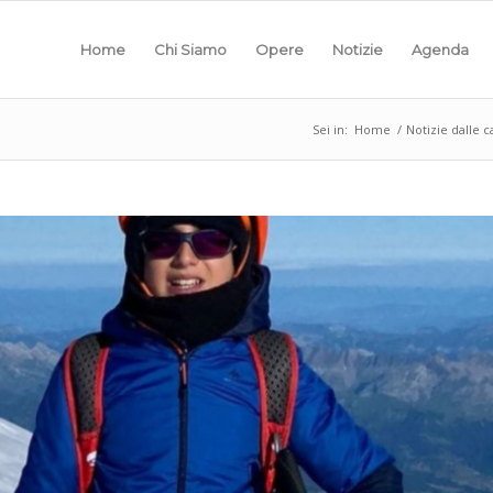
Home
Chi Siamo
Opere
Notizie
Agenda
Sei in:
Home
/
Notizie dalle c