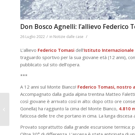
Don Bosco Agnelli: l’allievo Federico
/
/
26 Luglio 2022
in
Notizie dalle case
L’allievo
Federico Tomasi
dell’
Istituto Internazionale
traguardo sportivo per la sua giovane età (12 anni), co
pubblicato sul sito dell’opera.
***
A 12 anni sul Monte Bianco!
Federico Tomasi, nostro al
Accompagnato dalla guida alpina trentina Matteo Falett
Don Rossano Sala –
così giovane è arrivato così in alto: dopo otto ore con
Nuovo Direttore
Gonella) ha raggiunto la cima del Monte Bianco,
4.810 m
Editoriale presso
faticosa delle tre che portano in cima. La lunga discesa a
l’Editrice Elledic...
Provato soprattutto dalla grande escursione termica: pa
Oltre 30° di differenza. L’ascesa è stata anticipata di 