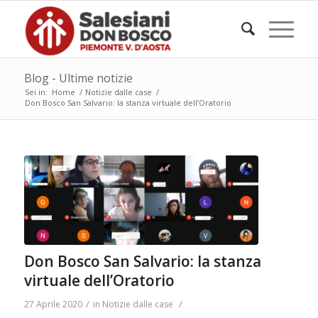
Blog - Ultime notizie
Sei in:
Home
/
Notizie dalle case
/
Don Bosco San Salvario: la stanza virtuale dell’Oratorio
Don Bosco San Salvario: la stanza
virtuale dell’Oratorio
/
/
27 Aprile 2020
in
Notizie dalle case