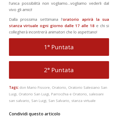
l’unica possibilità non vogliamo…vogliamo vederli dal
vivo gli amici!
Dalla prossima settimana l’
oratorio aprirà la sua
stanza virtuale ogni giorno dalle 17 alle 18
e chi si
collegherà incontrerà animatori che lo aspettano!
1° Puntata
2° Puntata
Tags:
don Mario Fissore
,
Oratorio
,
Oratorio Salesiano San
Luigi
,
Oratorio San Luigi
,
Parrocchia e Oratorio
,
salesiani
san salvario
,
San Luigi
,
San Salvario
,
stanza virtuale
Condividi questo articolo