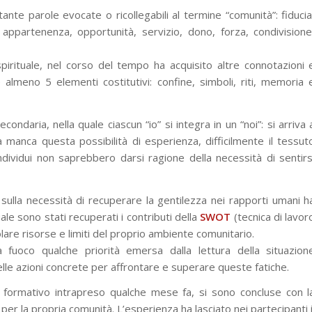
nte parole evocate o ricollegabili al termine “comunità”: fiducia
appartenenza, opportunità, servizio, dono, forza, condivisione
irituale, nel corso del tempo ha acquisito altre connotazioni 
almeno 5 elementi costitutivi: confine, simboli, riti, memoria 
daria, nella quale ciascun “io” si integra in un “noi”: si arriva 
manca questa possibilità di esperienza, difficilmente il tessut
ividui non saprebbero darsi ragione della necessità di sentirs
sulla necessità di recuperare la gentilezza nei rapporti umani h
le sono stati recuperati i contributi della
SWOT
(tecnica di lavor
olare risorse e limiti del proprio ambiente comunitario.
 fuoco qualche priorità emersa dalla lettura della situazion
lle azioni concrete per affrontare e superare queste fatiche.
 formativo intrapreso qualche mese fa, si sono concluse con l
per la propria comunità. L’esperienza ha lasciato nei partecipanti i