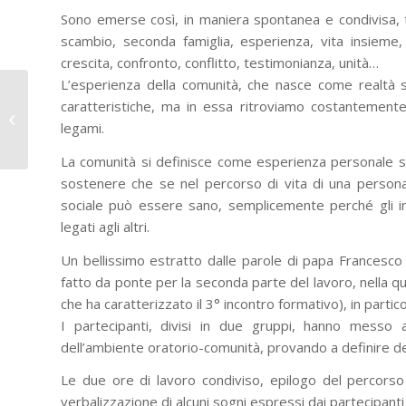
Sono emerse così, in maniera spontanea e condivisa, ta
scambio, seconda famiglia, esperienza, vita insieme, 
crescita, confronto, conflitto, testimonianza, unità…
L’esperienza della comunità, che nasce come realtà sp
Presentazione online
caratteristiche, ma in essa ritroviamo costantemente 
del libro “La
legami.
sacramentalità della
Parola”...
La comunità si definisce come esperienza personale secon
sostenere che se nel percorso di vita di una persona 
sociale può essere sano, semplicemente perché gli ind
legati agli altri.
Un bellissimo estratto dalle parole di papa Francesco 
fatto da ponte per la seconda parte del lavoro, nella qua
che ha caratterizzato il 3° incontro formativo), in partic
I partecipanti, divisi in due gruppi, hanno messo a
dell’ambiente oratorio-comunità, provando a definire de
Le due ore di lavoro condiviso, epilogo del percorso
verbalizzazione di alcuni sogni espressi dai partecipanti 