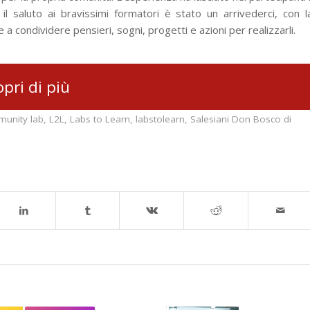
 il saluto ai bravissimi formatori è stato un arrivederci, con l
 condividere pensieri, sogni, progetti e azioni per realizzarli.
opri di più
unity lab
,
L2L
,
Labs to Learn
,
labstolearn
,
Salesiani Don Bosco di