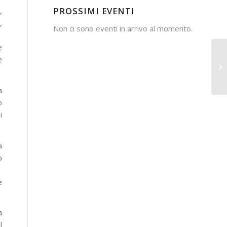
PROSSIMI EVENTI
,
,
Non ci sono eventi in arrivo al momento.
e
e
a
o
i
a
o
e
a
l