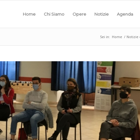
Home
Chi Siamo
Opere
Notizie
Agenda
Sei in:
Home
/
Notizie 