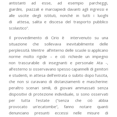
antistanti ad esse, ad esempio parcheggi,
giardini,
piazzali e marciapiedi davanti agli ingressi e
alle uscite degli istituti, nonché in tutti i luoghi
di
attesa, salita e discesa del trasporto pubblico
scolastico”.
Il provvedimento di Cirio è
intervenuto su una
situazione che sollevava inevitabilmente delle
perplessità. Mentre
all’interno delle scuole si applicano
norme molto rigide – e ciò richiede un impegno
non
trascurabile di insegnanti e personale Ata -,
all’esterno si osservavano spesso capannelli di
genitori
e studenti, in attesa dell’entrata o subito dopo l’uscita,
che non si curavano di
distanziamenti e mascherine:
peraltro scenari simili, di giovani ammassati senza
dispositivi di
protezione individuale, si sono osservati
per tutta l’estate (“senza che ciò abbia
provocato
un’ecatombe”, fanno notare quanti
denunciano presunti eccessi nelle misure di