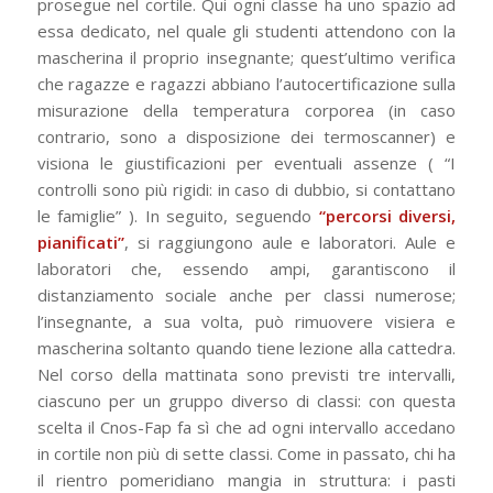
prosegue nel cortile. Qui ogni classe ha uno spazio ad
essa dedicato, nel quale gli studenti attendono con la
mascherina il proprio insegnante; quest’ultimo verifica
che ragazze e ragazzi abbiano l’autocertificazione sulla
misurazione della temperatura corporea (in caso
contrario, sono a disposizione dei termoscanner) e
visiona le giustificazioni per eventuali assenze ( “I
controlli sono più rigidi: in caso di dubbio, si contattano
le famiglie” ). In seguito, seguendo
“percorsi diversi,
pianificati”
, si raggiungono aule e laboratori. Aule e
laboratori che, essendo ampi, garantiscono il
distanziamento sociale anche per classi numerose;
l’insegnante, a sua volta, può rimuovere visiera e
mascherina soltanto quando tiene lezione alla cattedra.
Nel corso della mattinata sono previsti tre intervalli,
ciascuno per un gruppo diverso di classi: con questa
scelta il Cnos-Fap fa sì che ad ogni intervallo accedano
in cortile non più di sette classi. Come in passato, chi ha
il rientro pomeridiano mangia in struttura: i pasti