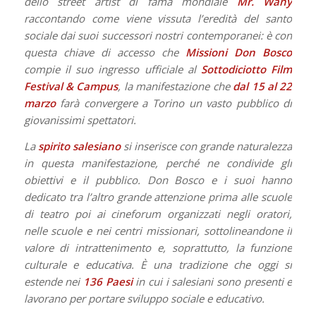
dello street artist di fama mondiale
Mr. Wany
raccontando come viene vissuta l’eredità del santo
sociale dai suoi successori nostri contemporanei: è con
questa chiave di accesso che
Missioni Don Bosco
compie il suo ingresso ufficiale al
Sottodiciotto Film
Festival & Campus
, la manifestazione che
dal 15 al 22
marzo
farà convergere a Torino un vasto pubblico di
giovanissimi spettatori.
La
spirito salesiano
si inserisce con grande naturalezza
in questa manifestazione, perché ne condivide gli
obiettivi e il pubblico. Don Bosco e i suoi hanno
dedicato tra l’altro grande attenzione prima alle scuole
di teatro poi ai cineforum organizzati negli oratori,
nelle scuole e nei centri missionari, sottolineandone il
valore di intrattenimento e, soprattutto, la funzione
culturale e educativa.
È una tradizione che oggi si
estende nei
136 Paesi
in cui i salesiani sono presenti e
lavorano per portare sviluppo sociale e educativo.