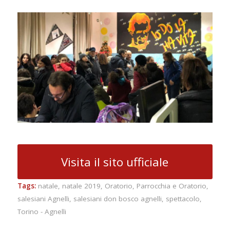
Visita il sito ufficiale
Tags:
natale
,
natale 2019
,
Oratorio
,
Parrocchia e Oratorio
,
salesiani Agnelli
,
salesiani don bosco agnelli
,
spettacolo
,
Torino - Agnelli