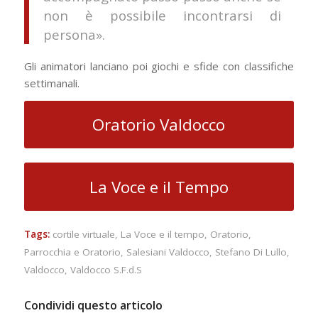
non è possibile incontrarsi di
persona».
Gli animatori lanciano poi giochi e sfide con classifiche
settimanali.
Oratorio Valdocco
La Voce e il Tempo
Tags:
cortile virtuale
,
La Voce e il tempo
,
Oratorio
,
Parrocchia e Oratorio
,
Salesiani Valdocco
,
Stefano Di Lullo
,
Valdocco
,
Valdocco S.F.d.S
Condividi questo articolo