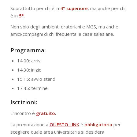
Soprattutto per chi è in
4° superiore
, ma anche per chi
è in
5°
.
Non solo degli ambienti oratoriani e MGS, ma anche
amici/compagni di chi frequenta le case salesiane.
Programma:
14.00: arrivi
14.30: inizio
15.15: avvio stand
17.45: termine
Iscrizioni:
L’incontro è
gratuito.
La prenotazione a
QUESTO LINK
è
obbligatoria
per
scegliere quale area universitaria si desidera