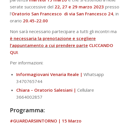
serate successive del
22, 27 e 29 marzo 2023
presso
l’
Oratorio San Francesco di via San Francesco 24
, in
orario
20.45-22.00
Non sarà necessario partecipare a tutti gli incontri ma
è necessaria la prenotazione e scegliere
l’appuntamento a cui prendere parte
CLICCANDO
QUI
.
Per informazioni:
Informagiovani Venaria Reale |
Whatsapp
3470765744
Chiara – Oratorio Salesiani |
Cellulare
3664002857
Programma:
#GUARDARSIINTORNO
| 15 Marzo