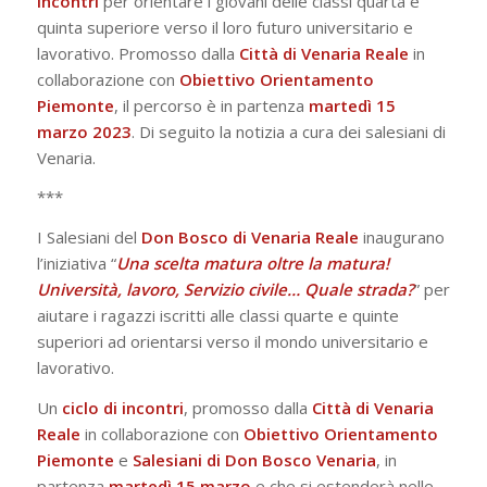
incontri
per orientare i giovani delle classi quarta e
quinta superiore verso il loro futuro universitario e
lavorativo. Promosso dalla
Città di Venaria Reale
in
collaborazione con
Obiettivo
Orientamento
Piemonte
, il percorso è in partenza
martedì 15
marzo 2023
. Di seguito la notizia a cura dei salesiani di
Venaria.
***
I Salesiani del
Don Bosco di Venaria Reale
inaugurano
l’iniziativa “
Una scelta matura oltre la matura!
Università, lavoro, Servizio civile… Quale strada?
” per
aiutare i ragazzi iscritti alle classi quarte e quinte
superiori ad orientarsi verso il mondo universitario e
lavorativo.
Un
ciclo di incontri
, promosso dalla
Città di Venaria
Reale
in collaborazione con
Obiettivo Orientamento
Piemonte
e
Salesiani di Don Bosco Venaria
, in
partenza
martedì 15 marzo
e che si estenderà nelle