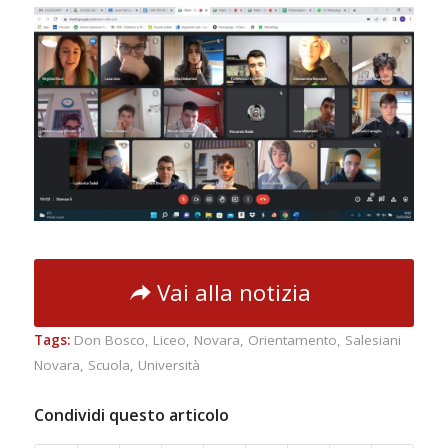
Vai alla notizia
Tags:
Don Bosco
,
Liceo
,
Novara
,
Orientamento
,
Salesiani
Novara
,
Scuola
,
Università
Condividi questo articolo