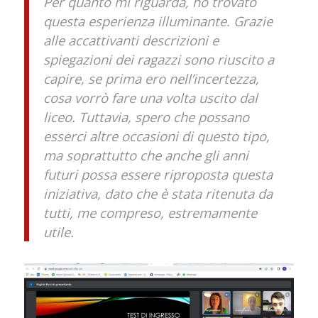
Per quanto mi riguarda, ho trovato
questa esperienza illuminante. Grazie
alle accattivanti descrizioni e
spiegazioni dei ragazzi sono riuscito a
capire, se prima ero nell’incertezza,
cosa vorrò fare una volta uscito dal
liceo. Tuttavia, spero che possano
esserci altre occasioni di questo tipo,
ma soprattutto che anche gli anni
futuri possa essere riproposta questa
iniziativa, dato che è stata ritenuta da
tutti, me compreso, estremamente
utile.