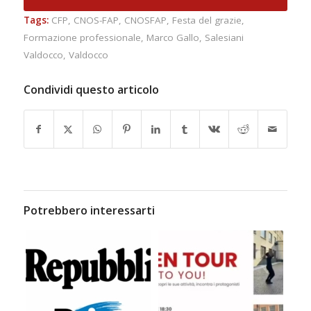
Tags:
CFP
,
CNOS-FAP
,
CNOSFAP
,
Festa del grazie
,
Formazione professionale
,
Marco Gallo
,
Salesiani
Valdocco
,
Valdocco
Condividi questo articolo
Potrebbero interessarti