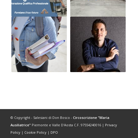
© Copyright - Salesiani di Don Bosco -
Circoscrizione "Maria
Ausiliatrice"
Piemonte e Valle D'Aosta C.F. 97554240016 |
Privacy
Policy
|
Cookie Policy
|
DPO