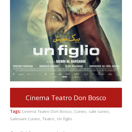
Cinema Teatro Don Bosco
Tags:
Cinema Teatro Don Bosco
,
Cuneo
,
sale cuneo
,
Salesiani Cuneo
,
Teatro
,
Un figlio