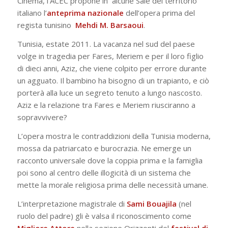
Cinema, l’ACEC propone in
alcune Sale del territorio
italiano l’
anteprima nazionale
dell’opera prima del
regista tunisino
Mehdi M. Barsaoui
.
Tunisia, estate 2011. La vacanza nel sud del paese
volge in
tragedia per Fares, Meriem e per il loro figlio
di dieci anni, Aziz,
che viene colpito per errore
durante
un agguato. Il bambino ha
bisogno di un trapianto, e ciò
porterà alla luce un segreto
tenuto a lungo nascosto.
Aziz e la relazione tra Fares e Meriem
riusciranno a
sopravvivere?
L’opera mostra le contraddizioni della Tunisia moderna,
mossa da patriarcato e burocrazia. Ne emerge un
racconto
universale dove la coppia prima e la
famiglia
poi sono al centro
delle illogicità di un sistema che
mette la morale religiosa prima
delle necessità umane.
L’interpretazione magistrale di
Sami Bouajila
(nel
ruolo del
padre) gli è valsa il riconoscimento come
Migliore Attore
nella
sezione Orizzonti del
festival di