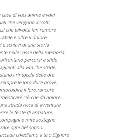
asa di voci anime e volti
iali che vengono accolti.
nzi che talvolta fan rumore
erabile e oltre il dolore.
i e schiavi di una storia
te nelle casse della memoria.
affrontano percorsi e sfide
glienti alla vita che stride.
tano i rintocchi delle ore
empre le loro dure prove.
morbidire il loro rancore
imenticare ciò che dà dolore.
na strada ricca di avventure
ire le ferite di armature.
compagni e mite sostegno
zzare ogni bel sogno.
 accada chiediamo a te o Signore