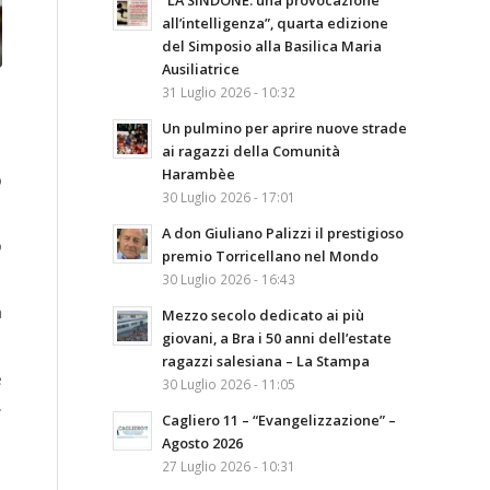
“LA SINDONE: una provocazione
all’intelligenza”, quarta edizione
del Simposio alla Basilica Maria
Ausiliatrice
31 Luglio 2026 - 10:32
Un pulmino per aprire nuove strade
ai ragazzi della Comunità
Harambèe
o
30 Luglio 2026 - 17:01
A don Giuliano Palizzi il prestigioso
o
premio Torricellano nel Mondo
30 Luglio 2026 - 16:43
a
Mezzo secolo dedicato ai più
giovani, a Bra i 50 anni dell’estate
ragazzi salesiana – La Stampa
e
30 Luglio 2026 - 11:05
,
Cagliero 11 – “Evangelizzazione” –
Agosto 2026
27 Luglio 2026 - 10:31