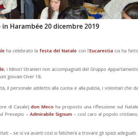
e in Harambée 20 dicembre 2019
le
ha celebrato la
festa del Natale
con l’
Eucarestia
cui ha fatt
le
, i Minori Stranieri non accompagnati del Gruppo Appartament
cuni giovani Over 18.
à, il personale addetto alla cucina e alla pulizia, i volontari che d
tore di Casale)
don Meco
ha proposto una riflessione sul Natal
sul Presepio –
Admirabile Signum
– così caro al popolo cristiano
ati – se si va avanti così si faticherà a trovare gli spazi adeguati.