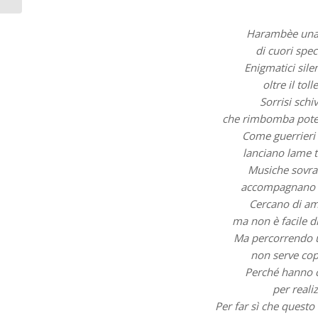
Harambèe una c
di cuori spec
Enigmatici sile
oltre il toll
Sorrisi schiv
che rimbomba poten
Come guerrieri 
lanciano lame ta
Musiche sovras
accompagnano s
Cercano di am
ma non è facile d
Ma percorrendo u
non serve copr
Perché hanno 
per reali
Per far sì che questo