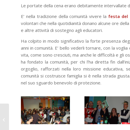
Le portate della cena erano debitamente intervallate da 
E’ nella tradizione della comunità vivere la
festa del 
volontari che nella quotidianità donano alcune ore dell
e altre attività di sostegno agli educatori.
Ha colpito in modo significativo la forte presenza deg
anni in comunità. E’ bello vederli tornare, con la vogli
vita, come sono cresciuti, ma anche le difficoltà e gli os
ha fondato la comunità, per chi l’ha diretta fin dall’i
orgoglio, rafforzati nella loro missione educativa,
comunità si costruisce famiglia si è nella strada giust
nel suo sguardo benevolo di protezione.
Lombriasco – Col
Tempo e Col Po