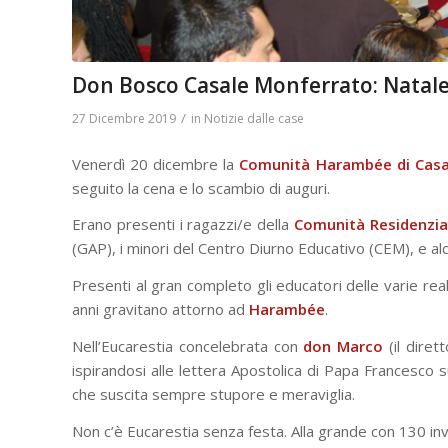
Don Bosco Casale Monferrato: Natal
/
27 Dicembre 2019
in
Notizie dalle case
Venerdì 20 dicembre la
Comunità Harambée di Casa
seguito la cena e lo scambio di auguri.
Erano presenti i ragazzi/e della
Comunità Residenzia
(GAP), i minori del Centro Diurno Educativo (CEM), e al
Presenti al gran completo gli educatori delle varie realt
anni gravitano attorno ad
Harambée
.
Nell’Eucarestia concelebrata con
don Marco
(il diret
ispirandosi alle lettera Apostolica di Papa Francesco 
che suscita sempre stupore e meraviglia.
Non c’è Eucarestia senza festa. Alla grande con 130 invit