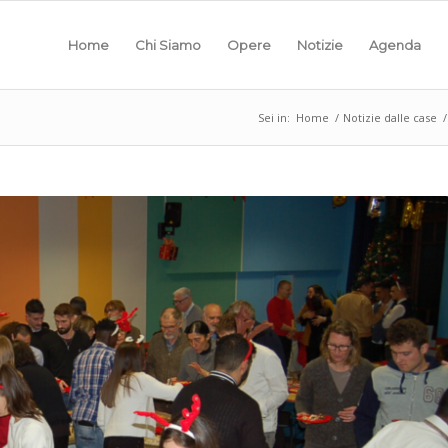
Home
Chi Siamo
Opere
Notizie
Agenda
Sei in:
Home
/
Notizie dalle case
/