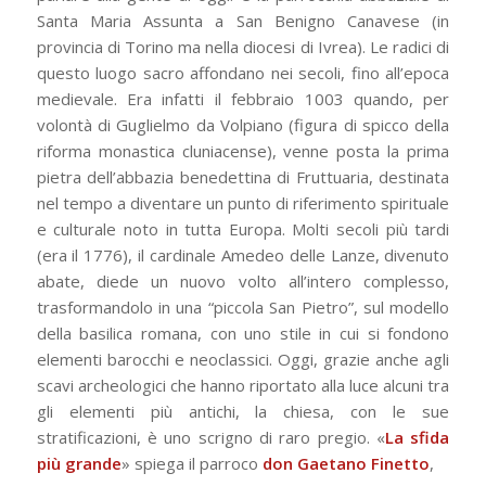
Santa Maria Assunta a San Benigno Canavese (in
provincia di Torino ma nella diocesi di Ivrea). Le radici di
questo luogo sacro affondano nei secoli, fino all’epoca
medievale. Era infatti il febbraio 1003 quando, per
volontà di Guglielmo da Volpiano (figura di spicco della
riforma monastica cluniacense), venne posta la prima
pietra dell’abbazia benedettina di Fruttuaria, destinata
nel tempo a diventare un punto di riferimento spirituale
e culturale noto in tutta Europa. Molti secoli più tardi
(era il 1776), il cardinale Amedeo delle Lanze, divenuto
abate, diede un nuovo volto all’intero complesso,
trasformandolo in una “piccola San Pietro”, sul modello
della basilica romana, con uno stile in cui si fondono
elementi barocchi e neoclassici. Oggi, grazie anche agli
scavi archeologici che hanno riportato alla luce alcuni tra
gli elementi più antichi, la chiesa, con le sue
stratificazioni, è uno scrigno di raro pregio. «
La sfida
più grande
» spiega il parroco
don Gaetano Finetto
,