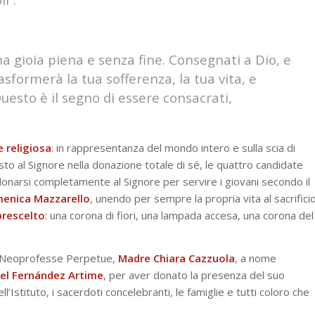
na gioia piena e senza fine. Consegnati a Dio, e
rasformerà la tua sofferenza, la tua vita, e
Questo è il segno di essere consacrati,
e
religiosa
: in rappresentanza del mondo intero e sulla scia di
sto al Signore nella donazione totale di sé, le quattro candidate
donarsi completamente al Signore per servire i giovani secondo il
enica Mazzarello
, unendo per sempre la propria vita al sacrifici
prescelto
: una corona di fiori, una lampada accesa, una corona del
le Neoprofesse Perpetue,
Madre Chiara Cazzuola
, a nome
el Fernández Artime
, per aver donato la presenza del suo
’Istituto, i sacerdoti concelebranti, le famiglie e tutti coloro che