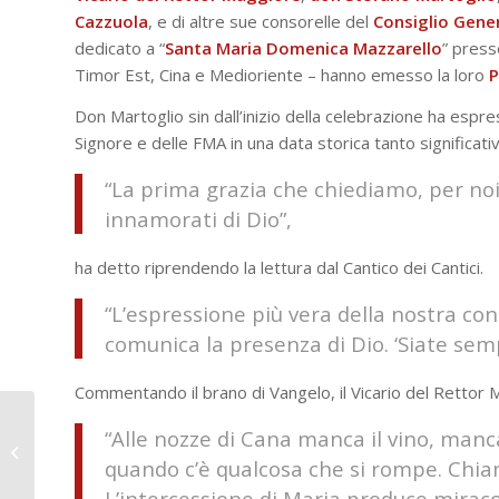
Cazzuola
, e di altre sue consorelle del
Consiglio Gene
dedicato a “
Santa Maria Domenica Mazzarello
” pres
Timor Est, Cina e Medioriente – hanno emesso la loro
P
Don Martoglio sin dall’inizio della celebrazione ha espr
Signore e delle FMA in una data storica tanto significativ
“La prima grazia che chiediamo, per no
innamorati di Dio”,
ha detto riprendendo la lettura dal Cantico dei Cantici.
“L’espressione più vera della nostra co
comunica la presenza di Dio. ‘Siate sempr
Commentando il brano di Vangelo, il Vicario del Rettor 
Scuola media
“Alle nozze di Cana manca il vino, manca
Salesiani di Bra –
quando c’è qualcosa che si rompe. Chiama 
vacanza studio in
Irlanda
L’intercessione di Maria produce miracol