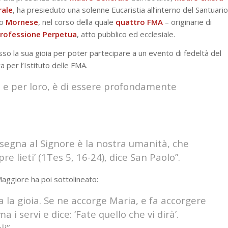
rale
, ha presieduto una solenne Eucaristia all’interno del Santuario
so
Mornese
, nel corso della quale
quattro
FMA
– originarie di
rofessione Perpetua
, atto pubblico ed ecclesiale.
esso la sua gioia per poter partecipare a un evento di fedeltà del
a per l’Istituto delle FMA.
i e per loro, è di essere profondamente
nsegna al Signore è la nostra umanità, che
e lieti’ (1Tes 5, 16-24), dice San Paolo”.
Maggiore ha poi sottolineato:
 la gioia. Se ne accorge Maria, e fa accorgere
i servi e dice: ‘Fate quello che vi dirà’.
i”.