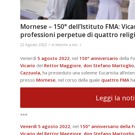
Mornese – 150° dell’Istituto FMA: Vica
professioni perpetue di quattro relig
/
/
22 Agosto 2022
in
Intorno a noi
Venerdì
5 agosto 2022
, nel
150° anniversario
della F
Vicario
del
Rettor Maggiore
,
don Stefano Martoglio
Cazzuola,
ha presieduto una solenne Eucaristia all’inter
presso
Mornese
, nel corso della quale
quattro
FMA
ha
Leggi la not
***
Venerdì
5 agosto 2022
, nel
150° anniversario della Fo
Vicario
del Rettor Maggiore
,
don Stefano Martoglio