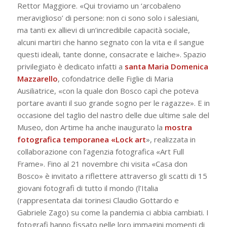
Rettor Maggiore. «Qui troviamo un ‘arcobaleno
meraviglioso’ di persone: non ci sono solo i salesiani,
ma tanti ex allievi di un’incredibile capacità sociale,
alcuni martiri che hanno segnato con la vita e il sangue
questi ideali, tante donne, consacrate e laiche». Spazio
privilegiato è dedicato infatti a
santa Maria Domenica
Mazzarello
, cofondatrice delle Figlie di Maria
Ausiliatrice, «con la quale don Bosco capì che poteva
portare avanti il suo grande sogno per le ragazze». E in
occasione del taglio del nastro delle due ultime sale del
Museo, don Artime ha anche inaugurato la
mostra
fotografica temporanea «Lock art
», realizzata in
collaborazione con l’agenzia fotografica «Art Full
Frame». Fino al 21 novembre chi visita «Casa don
Bosco» è invitato a riflettere attraverso gli scatti di 15
giovani fotografi di tutto il mondo (l’Italia
(rappresentata dai torinesi Claudio Gottardo e
Gabriele Zago) su come la pandemia ci abbia cambiati. I
fotografi hanno fissato nelle loro immagini momenti di