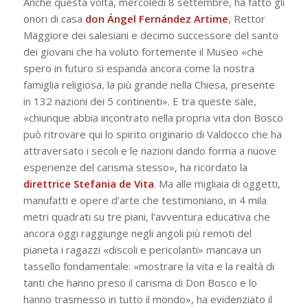
Anche questa volta, mercoledì 8 settembre, ha fatto gli
onori di casa
don Ángel Fernández Artime
, Rettor
Maggiore dei salesiani e decimo successore del santo
dei giovani che ha voluto fortemente il Museo «che
spero in futuro si espanda ancora come la nostra
famiglia religiosa, la più grande nella Chiesa, presente
in 132 nazioni dei 5 continenti». E tra queste sale,
«chiunque abbia incontrato nella propria vita don Bosco
può ritrovare qui lo spirito originario di Valdocco che ha
attraversato i secoli e le nazioni dando forma a nuove
esperienze del carisma stesso», ha ricordato la
direttrice Stefania de Vita
. Ma alle migliaia di oggetti,
manufatti e opere d’arte che testimoniano, in 4 mila
metri quadrati su tre piani, l’avventura educativa che
ancora oggi raggiunge negli angoli più remoti del
pianeta i ragazzi «discoli e pericolanti» mancava un
tassello fondamentale: «mostrare la vita e la realtà di
tanti che hanno preso il carisma di Don Bosco e lo
hanno trasmesso in tutto il mondo», ha evidenziato il