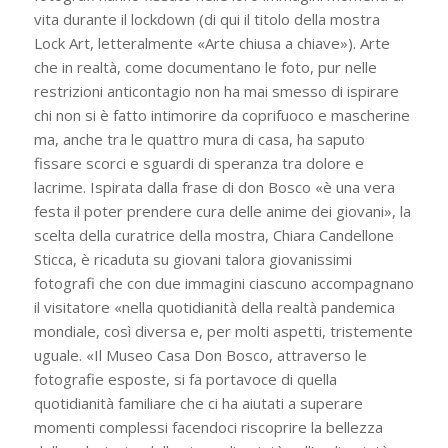
vita durante il lockdown (di qui il titolo della mostra
Lock Art, letteralmente «Arte chiusa a chiave»). Arte
che in realtà, come documentano le foto, pur nelle
restrizioni anticontagio non ha mai smesso di ispirare
chi non si è fatto intimorire da coprifuoco e mascherine
ma, anche tra le quattro mura di casa, ha saputo
fissare scorci e sguardi di speranza tra dolore e
lacrime. Ispirata dalla frase di don Bosco «è una vera
festa il poter prendere cura delle anime dei giovani», la
scelta della curatrice della mostra, Chiara Candellone
Sticca, è ricaduta su giovani talora giovanissimi
fotografi che con due immagini ciascuno accompagnano
il visitatore «nella quotidianità della realtà pandemica
mondiale, così diversa e, per molti aspetti, tristemente
uguale. «Il Museo Casa Don Bosco, attraverso le
fotografie esposte, si fa portavoce di quella
quotidianità familiare che ci ha aiutati a superare
momenti complessi facendoci riscoprire la bellezza