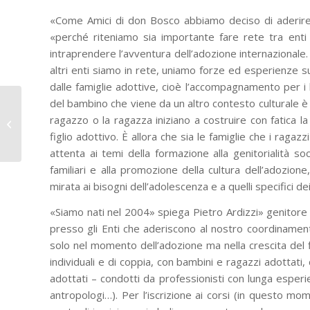
«Come Amici di don Bosco abbiamo deciso di aderire
«perché riteniamo sia importante fare rete tra enti
intraprendere l’avventura dell’adozione internazionale.
altri enti siamo in rete, uniamo forze ed esperienz
dalle famiglie adottive, cioè l’accompagnamento per i lo
del bambino che viene da un altro contesto culturale è 
Salesiani Lombriasco:
ragazzo o la ragazza iniziano a costruire con fatica l
presentazione del
figlio adottivo. È allora che sia le famiglie che i rag
progetto COPASUDI
attenta ai temi della formazione alla genitorialità soc
familiari e alla promozione della cultura dell’adozion
mirata ai bisogni dell’adolescenza e a quelli specifici de
«Siamo nati nel 2004» spiega Pietro Ardizzi» genitore 
presso gli Enti che aderiscono al nostro coordinamen
solo nel momento dell’adozione ma nella crescita del f
individuali e di coppia, con bambini e ragazzi adottati
adottati – condotti da professionisti con lunga esperie
antropologi…). Per l’iscrizione ai corsi (in questo mo