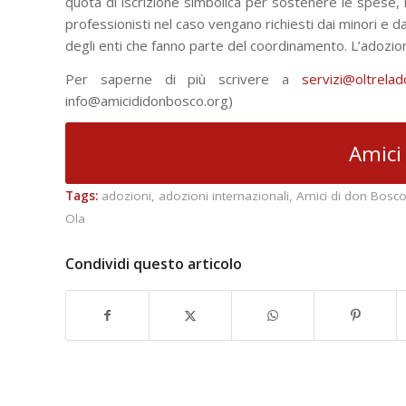
quota di iscrizione simbolica per sostenere le spese, m
professionisti nel caso vengano richiesti dai minori e d
degli enti che fanno parte del coordinamento. L’adozi
Per saperne di più scrivere a
servizi@oltrelad
info@amicididonbosco.org)
Amici
Tags:
adozioni
,
adozioni internazionali
,
Amici di don Bosc
Ola
Condividi questo articolo