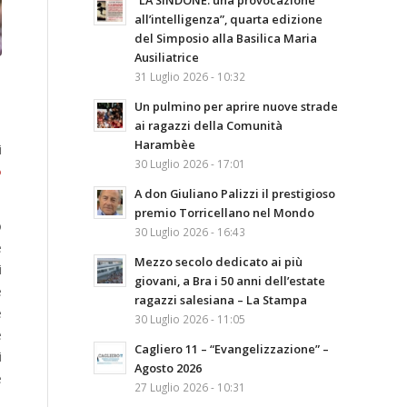
“LA SINDONE: una provocazione
all’intelligenza”, quarta edizione
del Simposio alla Basilica Maria
Ausiliatrice
31 Luglio 2026 - 10:32
Un pulmino per aprire nuove strade
ai ragazzi della Comunità
Harambèe
i
30 Luglio 2026 - 17:01
o
A don Giuliano Palizzi il prestigioso
premio Torricellano nel Mondo
o
30 Luglio 2026 - 16:43
e
Mezzo secolo dedicato ai più
i
giovani, a Bra i 50 anni dell’estate
e
ragazzi salesiana – La Stampa
e
30 Luglio 2026 - 11:05
e
Cagliero 11 – “Evangelizzazione” –
i
Agosto 2026
e
27 Luglio 2026 - 10:31