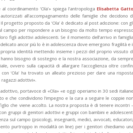
 al coordinamento ‘Ola’» spiega l’antropologa
Elisabetta Gatt
 autorizzati all’accompagnamento delle famiglie che decidono d
 Il progetto proposto da ‘Ola’ è dedicato al post adozione: con gl
e sul campo per rispondere a un bisogno da molto tempo espress
ro figli adottivi adolescenti. Se il momento dell’arrivo in famigli
delicato ancor più lo è in adolescenza dove emergono fragilità e i
a propria identità mettendo insieme i pezzi del proprio vissuto d
azzi hanno bisogno di sostegno e la nostra associazione, da sempr
iale, ovvero sulla capacità di allargare l’accoglienza oltre confin
e, con ‘Ola’ ha trovato un alleato prezioso per dare una rispost
i ragazzi adottivi».
adottivo, portavoce di «Ola» «e oggi operiamo in 30 sedi italian
to e che condividono l’impegno e la cura a seguire le coppie no
iglio che viene accolto. La nostra proposta è di tenere incontri 
, con gruppi di genitori adottivi e gruppi con bambini e adolescent
nza sul campo (psicologi, insegnanti, medici, avvocati, educatori
mento purtroppo in modalità on line) per i genitori chiediamo un