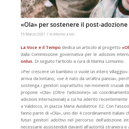
«Ola» per sostenere il post-adozione
/
15 Marzo 2021
in
Intorno a noi
La Voce e il Tempo
dedica un articolo al progetto
«Ol
dalla Commissione governativa per le adozioni interna
onlus.
Di seguito l’articolo a cura di Marina Lomunno.
«Per crescere un bambino ci vuole un intero villaggio»
arriva da lontano, «se è nato da un’altra pancia», perc
sostenga i genitori soprattutto nei momenti cruciali de
propone «Ola» (Oltre l’adozione)» un coordinamento 
adozioni internazionali) a cui ha aderito recentemente 
a Valdocco, in piazza Maria Ausiliatrice 32. Con l’asso
fanno parte di «Ola», uno dei 4 coordinamenti italiani 
futuri genitori adottivi nel percorso dell’adozione i
necessarie assistendoli davanti all’autorità straniera 