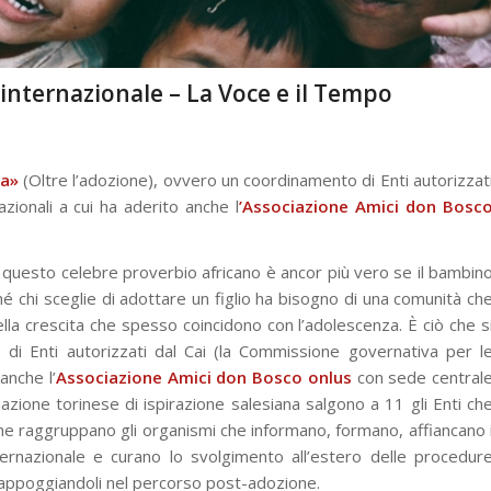
 internazionale – La Voce e il Tempo
a»
(Oltre l’adozione), ovvero un coordinamento di Enti autorizzat
zionali a cui ha aderito anche l
’Associazione Amici don Bosc
: questo celebre proverbio africano è ancor più vero se il bambin
hé chi sceglie di adottare un figlio ha bisogno di una comunità ch
lla crescita che spesso coincidono con l’adolescenza. È ciò che s
di Enti autorizzati dal Cai (la Commissione governativa per l
anche l’
Associazione Amici don Bosco onlus
con sede central
ciazione torinese di ispirazione salesiana salgono a 11 gli Enti ch
che raggruppano gli organismi che informano, formano, affiancano 
nternazionale e curano lo svolgimento all’estero delle procedur
e appoggiandoli nel percorso post-adozione.