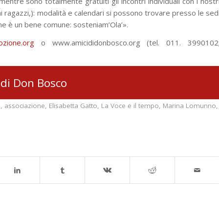
entre sono totalmente gratuiti gli incontri individuali con i nostr
ai ragazzi,): modalità e calendari si possono trovare presso le sed
one è un bene comune: sosteniam’Ola’».
ozione.org
o www.amicididonbosco.org (tel. 011. 3990102
 di Don Bosco
o
,
associazione
,
Elisabetta Gatto
,
La Voce e il tempo
,
Marina Lomunno
,