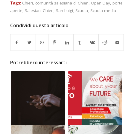
Tags:
Chieri
,
comunità salesiana di Chieri
,
Open Day
,
porte
aperte
,
Salesiani Chieri
,
San Luigi
,
Scuola
,
Scuola media
Condividi questo articolo
Potrebbero interessarti