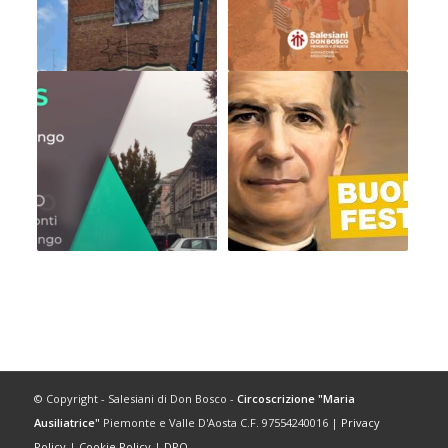
© Copyright - Salesiani di Don Bosco -
Circoscrizione "Maria
Ausiliatrice"
Piemonte e Valle D'Aosta C.F. 97554240016 |
Privacy
Policy
|
Cookie Policy
|
DPO