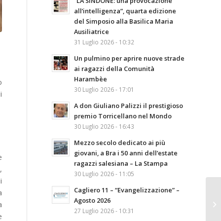
“LA SINDONE: una provocazione
all’intelligenza”, quarta edizione
del Simposio alla Basilica Maria
Ausiliatrice
31 Luglio 2026 - 10:32
Un pulmino per aprire nuove strade
ai ragazzi della Comunità
Harambèe
o
30 Luglio 2026 - 17:01
i
A don Giuliano Palizzi il prestigioso
premio Torricellano nel Mondo
30 Luglio 2026 - 16:43
Mezzo secolo dedicato ai più
giovani, a Bra i 50 anni dell’estate
e
ragazzi salesiana – La Stampa
,
30 Luglio 2026 - 11:05
i
Cagliero 11 – “Evangelizzazione” –
a
Agosto 2026
a
27 Luglio 2026 - 10:31
e