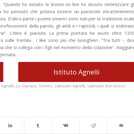
. “Quando ho iniziato le lezioni on line ho dovuto sintetizzare gl
ora ho pensato che poteva essere un piacevole intratteniment
sa. D’altra parte i poemi omerici sono nati per la tradizione orale
rofessionisti della parola, gli aèdi e i rapsòdi, i quali si esibivan
che”. L’idea è piaciuta. La prima puntata ha avuto oltre 130
sulle tremila . I like sono più che lusinghieri. “Tra tutti – dic
a che si collega con i figli nel momento della colazione”. Viaggiar
giornata.
Istituto Agnelli
 Agnelli
,
La Stampa
,
Omero
,
salesiani Agnelli
,
salesiani don bosco