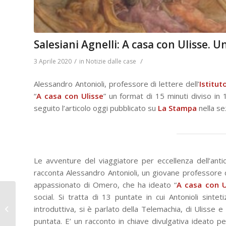
Salesiani Agnelli: A casa con Ulisse. U
/
/
3 Aprile 2020
in
Notizie dalle case
Alessandro Antonioli, professore di lettere dell’
Istitut
“
A casa con Ulisse
” un format di 15 minuti diviso in 1
seguito l’articolo oggi pubblicato su
La Stampa
nella se
Le avventure del viaggiatore per eccellenza dell’ant
racconta Alessandro Antonioli, un giovane professore di
appassionato di Omero, che ha ideato “
A casa con U
social. Si tratta di 13 puntate in cui Antonioli sinte
Il Salice: Dante per noi
introduttiva, si è parlato della Telemachia, di Ulisse e
puntata. E’ un racconto in chiave divulgativa ideato per