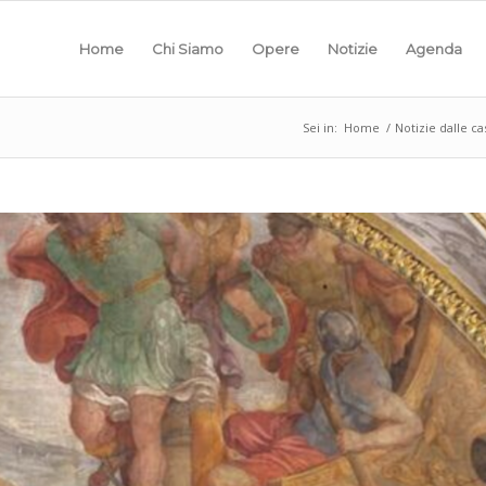
Home
Chi Siamo
Opere
Notizie
Agenda
Sei in:
Home
/
Notizie dalle ca