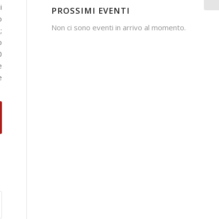
i
PROSSIMI EVENTI
o
Non ci sono eventi in arrivo al momento.
;
o
0
e
e