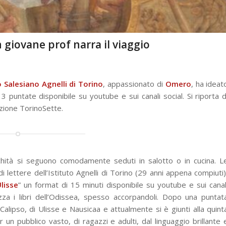
n giovane prof narra il viaggio
o Salesiano Agnelli di Torino
, appassionato di
Omero
, ha ideat
3 puntate disponibile su youtube e sui canali social. Si riporta d
zione TorinoSette.
ichità si seguono comodamente seduti in salotto o in cucina. L
 lettere dell’Istituto Agnelli di Torino (29 anni appena compiuti)
lisse
” un format di 15 minuti disponibile su youtube e sui canal
tizza i libri dell’Odissea, spesso accorpandoli. Dopo una puntat
 Calipso, di Ulisse e Nausicaa e attualmente si è giunti alla quint
 un pubblico vasto, di ragazzi e adulti, dal linguaggio brillante 