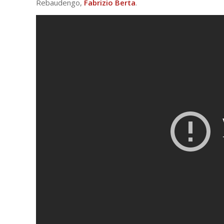
Rebaudengo,
Fabrizio Berta
.