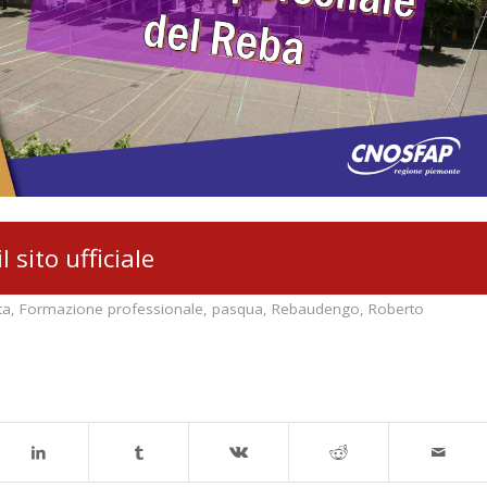
il sito ufficiale
ta
,
Formazione professionale
,
pasqua
,
Rebaudengo
,
Roberto