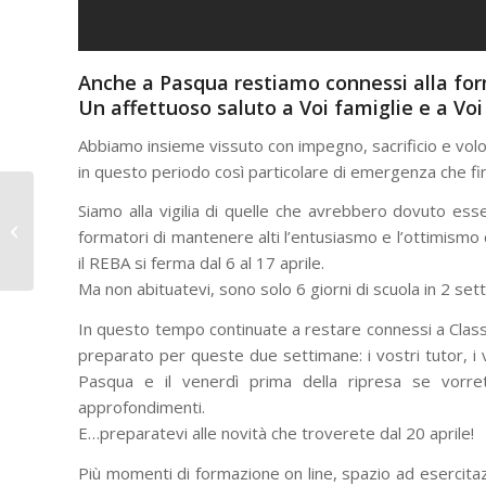
Anche a Pasqua restiamo connessi alla for
Un affettuoso saluto a Voi famiglie e a Voi
Abbiamo insieme vissuto con impegno, sacrificio e volo
in questo periodo così particolare di emergenza che fin 
Salesiani Agnelli: A
Siamo alla vigilia di quelle che avrebbero dovuto esse
casa con Ulisse. Un
formatori di mantenere alti l’entusiasmo e l’ottimismo 
giovane prof narra il
il REBA si ferma dal 6 al 17 aprile.
viaggio
Ma non abituatevi, sono solo 6 giorni di scuola in 2 set
In questo tempo continuate a restare connessi a Class
preparato per queste due settimane: i vostri tutor, i v
Pasqua e il venerdì prima della ripresa se vorret
approfondimenti.
E…preparatevi alle novità che troverete dal 20 aprile!
Più momenti di formazione on line, spazio ad esercitazi