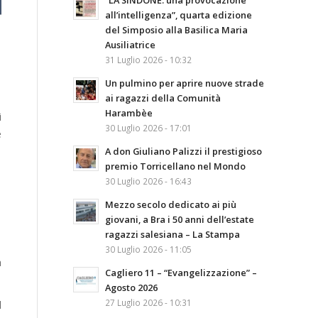
“LA SINDONE: una provocazione
all’intelligenza”, quarta edizione
del Simposio alla Basilica Maria
Ausiliatrice
31 Luglio 2026 - 10:32
Un pulmino per aprire nuove strade
ai ragazzi della Comunità
Harambèe
i
30 Luglio 2026 - 17:01
e
A don Giuliano Palizzi il prestigioso
premio Torricellano nel Mondo
30 Luglio 2026 - 16:43
Mezzo secolo dedicato ai più
giovani, a Bra i 50 anni dell’estate
ragazzi salesiana – La Stampa
30 Luglio 2026 - 11:05
a
Cagliero 11 – “Evangelizzazione” –
Agosto 2026
27 Luglio 2026 - 10:31
l