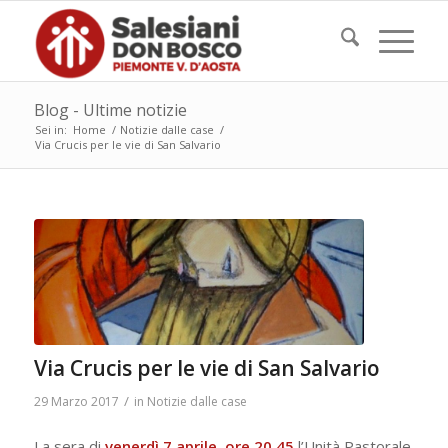
Blog - Ultime notizie
Sei in:
Home
/
Notizie dalle case
/
Via Crucis per le vie di San Salvario
Via Crucis per le vie di San Salvario
/
29 Marzo 2017
in
Notizie dalle case
La sera di
venerdì 7 aprile
,
ore 20,45
l’Unità Pastorale