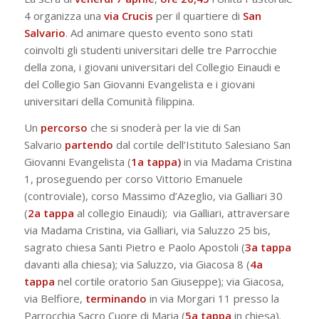
4 organizza una
via Crucis
per il quartiere di
San
Salvario
. Ad animare questo evento sono stati
coinvolti gli studenti universitari delle tre Parrocchie
della zona, i giovani universitari del Collegio Einaudi e
del Collegio San Giovanni Evangelista e i giovani
universitari della Comunità filippina.
Un
percorso
che si snoderà per la vie di San
Salvario
partendo
dal cortile dell’Istituto Salesiano San
Giovanni Evangelista (
1a tappa)
in via Madama Cristina
1, proseguendo per corso Vittorio Emanuele
(controviale), corso Massimo d’Azeglio, via Galliari 30
(
2a tappa
al collegio Einaudi); via Galliari, attraversare
via Madama Cristina, via Galliari, via Saluzzo 25 bis,
sagrato chiesa Santi Pietro e Paolo Apostoli (
3a tappa
davanti alla chiesa); via Saluzzo, via Giacosa 8 (
4a
tappa
nel cortile oratorio San Giuseppe); via Giacosa,
via Belfiore,
terminando
in via Morgari 11 presso la
Parrocchia Sacro Cuore di Maria (
5a tappa
in chiesa).