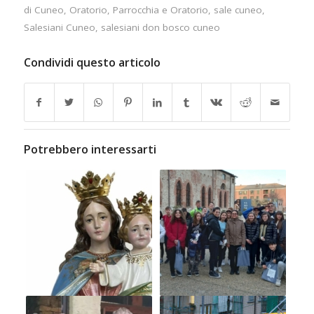
di Cuneo
,
Oratorio
,
Parrocchia e Oratorio
,
sale cuneo
,
Salesiani Cuneo
,
salesiani don bosco cuneo
Condividi questo articolo
Potrebbero interessarti