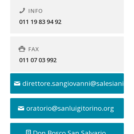
INFO
011 19 83 94 92
FAX
011 07 03 992
direttore.sangiovanni@salesianipi
oratorio@sanluigitorino.org
Don Bosco San Salvario