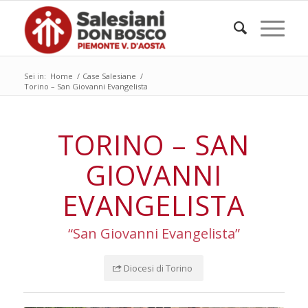
Sei in:
Home
/
Case Salesiane
/
Torino – San Giovanni Evangelista
TORINO – SAN
GIOVANNI
EVANGELISTA
“San Giovanni Evangelista”
Diocesi di Torino