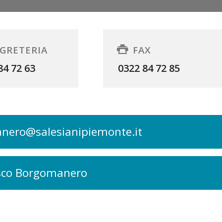
GRETERIA
FAX
84 72 63
0322 84 72 85
anero@salesianipiemonte.it
sco Borgomanero