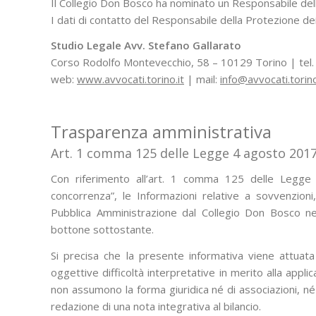
Il Collegio Don Bosco ha nominato un Responsabile dell
I dati di contatto del Responsabile della Protezione dei
Studio Legale Avv. Stefano Gallarato
Corso Rodolfo Montevecchio, 58 – 10129 Torino | te
web:
www.avvocati.torino.it
| mail:
info@avvocati.torino
Trasparenza amministrativa
Art. 1 comma 125 delle Legge 4 agosto 2017
Con riferimento all’art. 1 comma 125 delle Legge
concorrenza”, le Informazioni relative a sovvenzioni, c
Pubblica Amministrazione dal Collegio Don Bosco nell
bottone sottostante.
Si precisa che la presente informativa viene attuat
oggettive difficoltà interpretative in merito alla appli
non assumono la forma giuridica né di associazioni, né
redazione di una nota integrativa al bilancio.