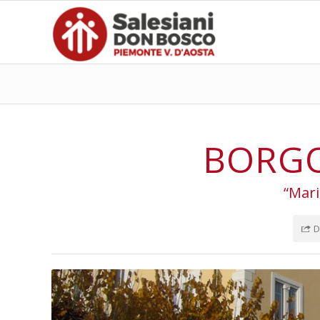
BORG
“Mari
D