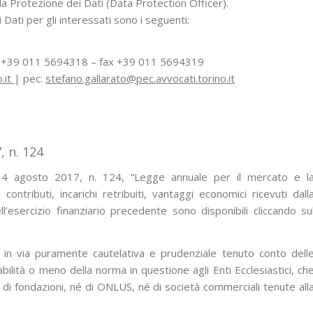
a Protezione dei Dati (Data Protection Officer).
 Dati per gli interessati sono i seguenti:
l. +39 011 5694318 – fax +39 011 5694319
.it
| pec:
stefano.gallarato@pec.avvocati.torino.it
, n. 124
 4 agosto 2017, n. 124, “Legge annuale per il mercato e l
ontributi, incarichi retribuiti, vantaggi economici ricevuti dall
’esercizio finanziario precedente sono disponibili cliccando su
a in via puramente cautelativa e prudenziale tenuto conto dell
cabilità o meno della norma in questione agli Enti Ecclesiastici, ch
 di fondazioni, né di ONLUS, né di società commerciali tenute all