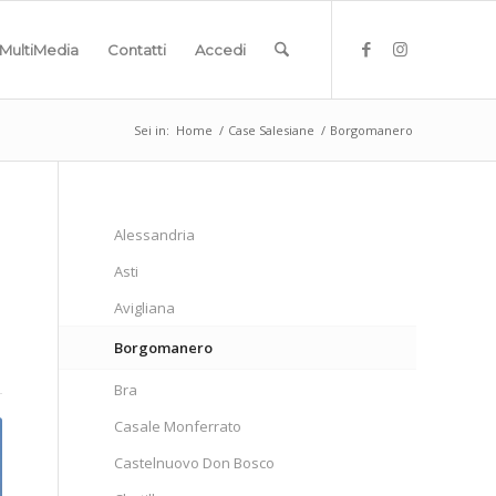
MultiMedia
Contatti
Accedi
Sei in:
Home
/
Case Salesiane
/
Borgomanero
Alessandria
Asti
Avigliana
Borgomanero
Bra
Casale Monferrato
Castelnuovo Don Bosco