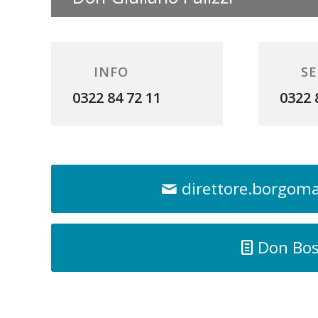
INFO
SE
0322 84 72 11
0322 
direttore.borgom
Don Bo