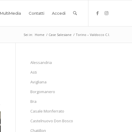
MultiMedia
Contatti
Accedi
Sei in:
Home
/
Case Salesiane
/
Torino – Valdocco C.I.
Alessandria
Asti
Avigliana
Borgomanero
Bra
Casale Monferrato
Castelnuovo Don Bosco
Chatillon