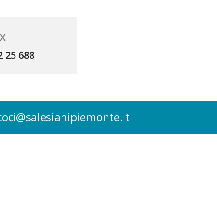
AX
2 25 688
coci@salesianipiemonte.it