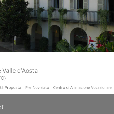
 Valle d’Aosta
TO)
nità Proposta – Pre Noviziato – Centro di Animazione Vocazionale
et