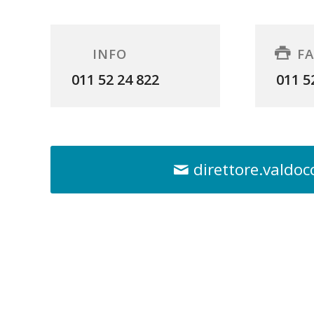
INFO
F
011 52 24 822
011 5
direttore.valdoc