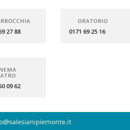
ARROCCHIA
ORATORIO
69 27 88
0171 69 25 16
INEMA
EATRO
50 09 62
eo@salesianipiemonte.it