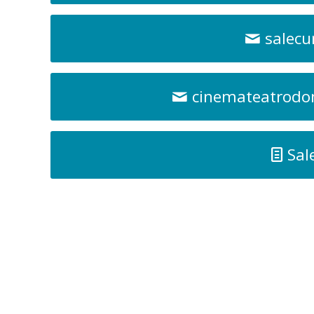
salec
cinemateatrodo
Sal