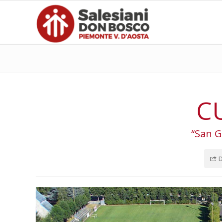
C
“San G
D