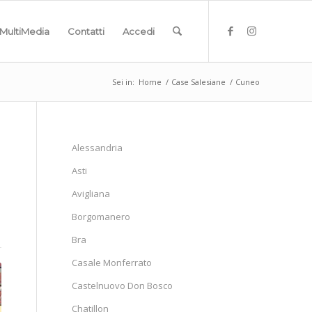
MultiMedia
Contatti
Accedi
Sei in:
Home
/
Case Salesiane
/
Cuneo
Alessandria
Asti
Avigliana
Borgomanero
Bra
Casale Monferrato
Castelnuovo Don Bosco
Chatillon