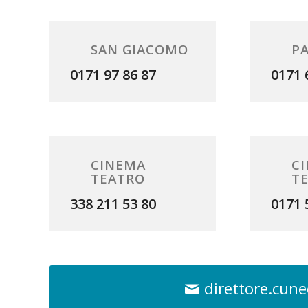
SAN GIACOMO
P
0171 97 86 87
0171 
CINEMA
C
TEATRO
T
338 211 53 80
0171 
direttore.cun