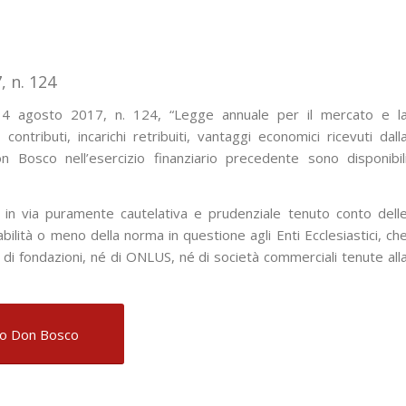
, n. 124
 4 agosto 2017, n. 124, “Legge annuale per il mercato e l
ontributi, incarichi retribuiti, vantaggi economici ricevuti dall
n Bosco nell’esercizio finanziario precedente sono disponibil
a in via puramente cautelativa e prudenziale tenuto conto dell
cabilità o meno della norma in questione agli Enti Ecclesiastici, ch
 di fondazioni, né di ONLUS, né di società commerciali tenute all
ano Don Bosco