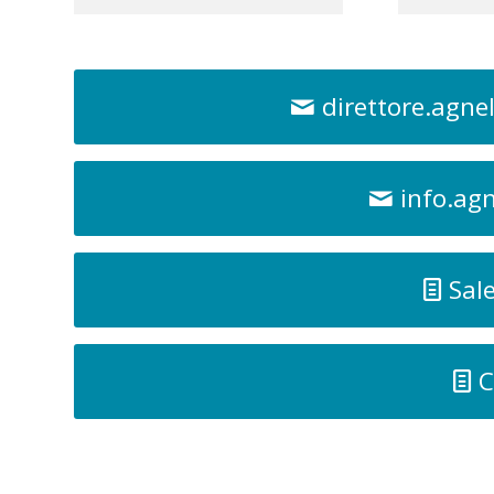
direttore.agne
info.ag
Sale
C