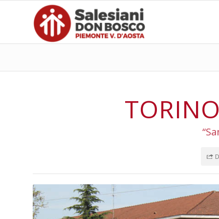
TORINO
“Sa
D