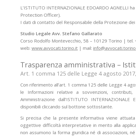
L’
ISTITUTO INTERNAZIONALE EDOARDO AGNELLI
ha 
Protection Officer).
I dati di contatto del Responsabile della Protezione dei 
Studio Legale Avv. Stefano Gallarato
Corso Rodolfo Montevecchio, 58 – 10129 Torino | tel
web:
www.avvocati.torino.it
| mail:
info@avvocati.torino
Trasparenza amministrativa – Isti
Art. 1 comma 125 delle Legge 4 agosto 2017,
Con riferimento all’art. 1 comma 125 delle Legge 4 ago
le Informazioni relative a sovvenzioni, contributi, i
Amministrazione dall’
ISTITUTO INTERNAZIONALE 
disponibili cliccando sul bottone sottostante.
Si precisa che la presente informativa viene attuata
oggettive difficoltà interpretative in merito alla applic
non assumono la forma giuridica né di associazioni, né