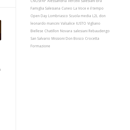
CNOSFAP
Alessandria
Vercelli
salesiani bra
Famiglia Salesiana
Cuneo
La Voce e il tempo
Open Day
Lombriasco
Scuola media
L2L
don
leonardo mancini
Valsalice
IUSTO
Vigliano
Biellese
Chatillon
Novara
salesiani Rebaudengo
San Salvario
Missioni Don Bosco
Crocetta
Formazione
a