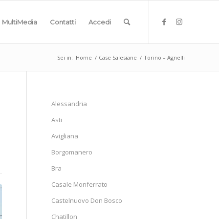
MultiMedia
Contatti
Accedi
Sei in:
Home
/
Case Salesiane
/
Torino – Agnelli
Alessandria
Asti
Avigliana
Borgomanero
Bra
Casale Monferrato
Castelnuovo Don Bosco
Chatillon