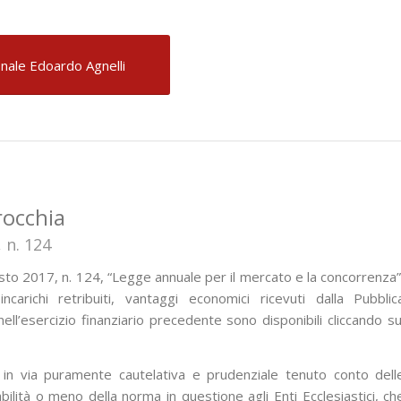
onale Edoardo Agnelli
rocchia
 n. 124
sto 2017, n. 124, “Legge annuale per il mercato e la concorrenza”
ncarichi retribuiti, vantaggi economici ricevuti dalla Pubblic
ll’esercizio finanziario precedente sono disponibili cliccando su
 in via puramente cautelativa e prudenziale tenuto conto dell
abilità o meno della norma in questione agli Enti Ecclesiastici, ch