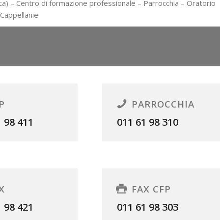
ca) –
Centro di formazione professionale
– Parrocchia –
Oratorio
Cappellanie
P
PARROCCHIA
1 98 411
011 61 98 310
X
FAX CFP
1 98 421
011 61 98 303