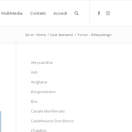
MultiMedia
Contatti
Accedi
Sei in:
Home
/
Case Salesiane
/
Torino – Rebaudengo
Alessandria
Asti
Avigliana
Borgomanero
Bra
Casale Monferrato
Castelnuovo Don Bosco
Chatillon