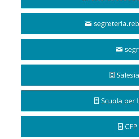
segreteria.r
segr
Salesi
Scuola per 
CFP