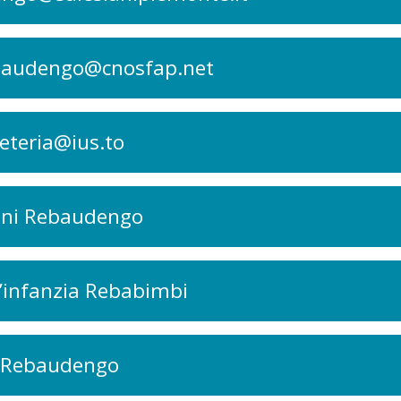
ebaudengo@cnosfap.net
eteria@ius.to
ani Rebaudengo
l’infanzia Rebabimbi
 Rebaudengo