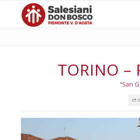
TORINO –
“San G
D