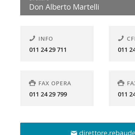
Don Alberto Martelli
INFO
CF
011 24 29 711
011 2
FAX OPERA
FA
011 24 29 799
011 2
direttore.rebaud