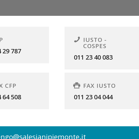
P
IUSTO -
COSPES
4 29 787
011 23 40 083
X CFP
FAX IUSTO
4 64 508
011 23 04 044
engo@salesianipiemonte.it