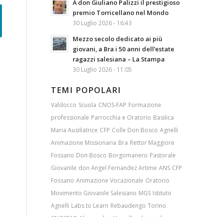
A don Giuliano Palizzi il prestigioso
premio Torricellano nel Mondo
30 Luglio 2026 - 16:43
Mezzo secolo dedicato ai più
giovani, a Bra i 50 anni dell’estate
ragazzi salesiana – La Stampa
30 Luglio 2026 - 11:05
TEMI POPOLARI
Valdocco
Scuola
CNOS-FAP
Formazione
professionale
Parrocchia e Oratorio
Basilica
Maria Ausiliatrice
CFP
Colle Don Bosco
Agnelli
Animazione Missionaria
Bra
Rettor Maggiore
Fossano
Don Bosco
Borgomanero
Pastorale
Giovanile
don Angel Fernandez Artime
ANS
CFP
Fossano
Animazione Vocazionale
Oratorio
Movimento Giovanile Salesiano
MGS
Istituto
Agnelli
Labs to Learn
Rebaudengo
Torino