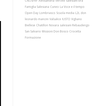
CNOSFAP
Alessandria
Vercelli
salesiani bra
Famiglia Salesiana
Cuneo
La Voce e il tempo
Open Day
Lombriasco
Scuola media
L2L
don
leonardo mancini
Valsalice
IUSTO
Vigliano
Biellese
Chatillon
Novara
salesiani Rebaudengo
San Salvario
Missioni Don Bosco
Crocetta
Formazione