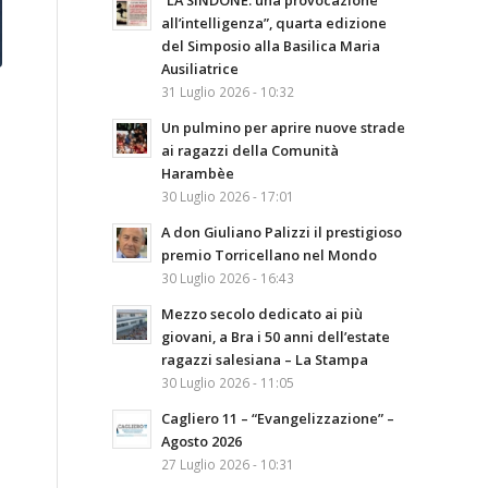
“LA SINDONE: una provocazione
all’intelligenza”, quarta edizione
del Simposio alla Basilica Maria
Ausiliatrice
31 Luglio 2026 - 10:32
Un pulmino per aprire nuove strade
ai ragazzi della Comunità
Harambèe
30 Luglio 2026 - 17:01
A don Giuliano Palizzi il prestigioso
premio Torricellano nel Mondo
30 Luglio 2026 - 16:43
Mezzo secolo dedicato ai più
giovani, a Bra i 50 anni dell’estate
ragazzi salesiana – La Stampa
30 Luglio 2026 - 11:05
Cagliero 11 – “Evangelizzazione” –
Agosto 2026
27 Luglio 2026 - 10:31