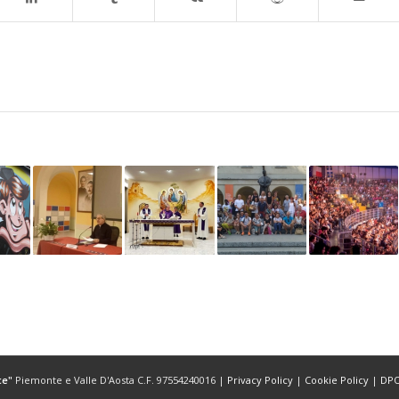
ce"
Piemonte e Valle D'Aosta C.F. 97554240016 |
Privacy Policy
|
Cookie Policy
|
DP