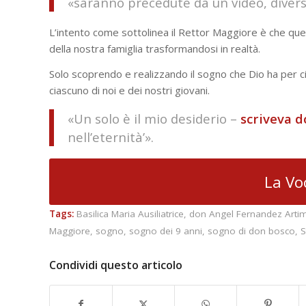
«saranno precedute da un video, divers
L’intento come sottolinea il Rettor Maggiore è che qu
della nostra famiglia trasformandosi in realtà.
Solo scoprendo e realizzando il sogno che Dio ha per cias
ciascuno di noi e dei nostri giovani.
«Un solo è il mio desiderio –
scriveva
d
nell’eternità’».
La Vo
Tags:
Basilica Maria Ausiliatrice
,
don Angel Fernandez Arti
Maggiore
,
sogno
,
sogno dei 9 anni
,
sogno di don bosco
,
S
Condividi questo articolo