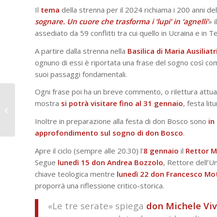
Il
tema
della strenna per il 2024 richiama i 200 anni d
sognare. Un cuore che trasforma i ‘lupi’ in ‘agnelli’
» 
assediato da 59 conflitti tra cui quello in Ucraina e i
A partire dalla strenna nella
Basilica di Maria Ausiliatr
ognuno di essi è riportata una frase del sogno così co
suoi passaggi fondamentali.
Ogni frase poi ha un breve commento, o rilettura attua
Don Bosco e gli altri
mostra
si potrà visitare fino al 31 gennaio
, festa lit
Santi impegnati nel
sociale – Airone
Inoltre in preparazione alla festa di don Bosco sono
in 
approfondimento sul sogno di don Bosco
.
Apre il ciclo (sempre alle 20.30) l’
8 gennaio
il
Rettor
M
Segue
lunedì 15 don Andrea Bozzolo
, Rettore dell’U
chiave teologica mentre
lunedì 22 don Francesco Mo
proporrà una riflessione critico-storica.
«Le tre serate» spiega
don Michele Vi