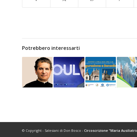
Potrebbero interessarti
© Copyright - Salesiani di Don Bosco -
Circoscrizione "Maria Ausiliatri