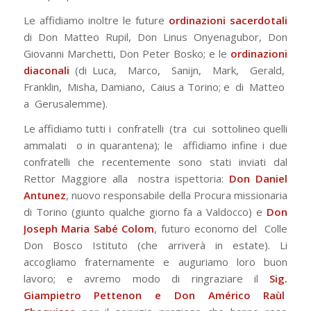
Le affidiamo inoltre le future
ordinazioni sacerdotali
di Don Matteo Rupil, Don Linus Onyenagubor, Don
Giovanni Marchetti, Don Peter Bosko; e le
ordinazioni
diaconali
(di Luca, Marco, Sanijn, Mark, Gerald,
Franklin, Misha, Damiano, Caius a Torino; e di Matteo
a Gerusalemme).
Le affidiamo tutti i confratelli (tra cui sottolineo quelli
ammalati o in quarantena); le affidiamo infine i due
confratelli che recentemente sono stati inviati dal
Rettor Maggiore alla nostra ispettoria:
Don Daniel
Antunez
, nuovo responsabile della Procura missionaria
di Torino (giunto qualche giorno fa a Valdocco) e
Don
Joseph Maria Sabé Colom
, futuro economo del Colle
Don Bosco Istituto (che arriverà in estate). Li
accogliamo fraternamente e auguriamo loro buon
lavoro; e avremo modo di ringraziare il
Sig.
Giampietro Pettenon e Don Américo Raùl