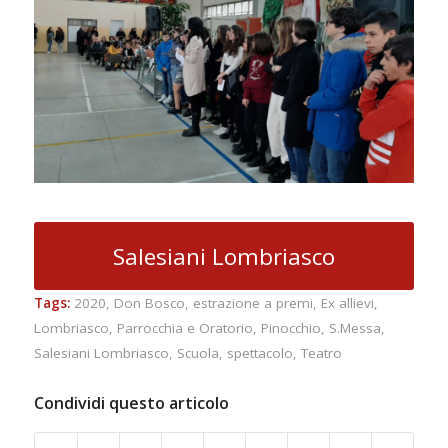
Salesiani Lombriasco
Tags:
2020
,
Don Bosco
,
estrazione a premi
,
Ex allievi
,
Lombriasco
,
Parrocchia e Oratorio
,
Pinocchio
,
S.Messa
,
Salesiani Lombriasco
,
Scuola
,
spettacolo
,
Teatro
Condividi questo articolo