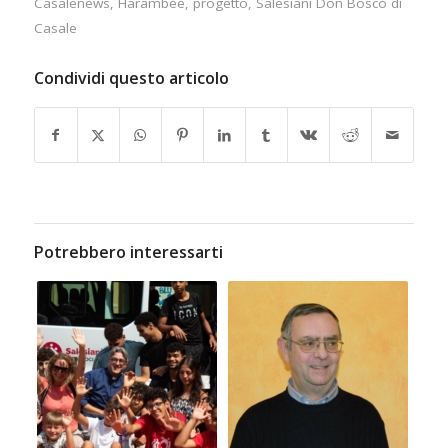
Casalenews
,
Harambée
,
progetto
,
Salesiani Don Bosco di
Casale
Condividi questo articolo
Potrebbero interessarti