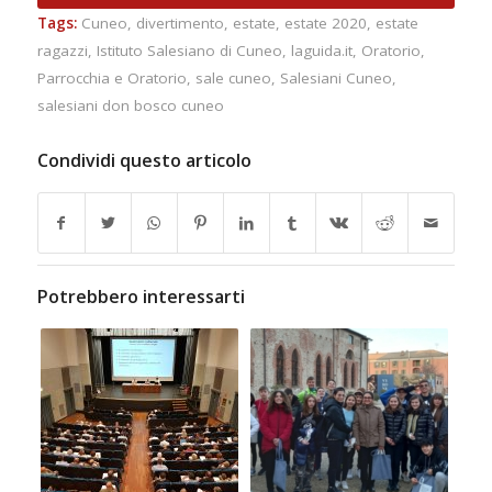
Tags:
Cuneo
,
divertimento
,
estate
,
estate 2020
,
estate
ragazzi
,
Istituto Salesiano di Cuneo
,
laguida.it
,
Oratorio
,
Parrocchia e Oratorio
,
sale cuneo
,
Salesiani Cuneo
,
salesiani don bosco cuneo
Condividi questo articolo
Potrebbero interessarti