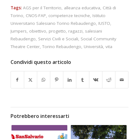
Tags:
AGS per il Territorio
,
alleanza educativa
,
Città di
Torino
,
CNOS-FAP
,
competenze tecniche
,
Istituto
Universitario Salesiano Torino Rebaudengo
,
IUSTO
,
Jumpers
,
obiettivo
,
progetto
,
ragazzi
,
salesiani
Rebaudengo
,
Servizi Civili e Sociali
,
Social Community
Theatre Center
,
Torino Rebaudengo
,
Università
,
vita
Condividi questo articolo
Potrebbero interessarti