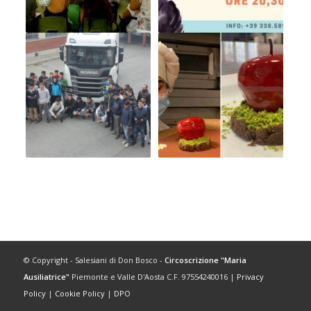
© Copyright - Salesiani di Don Bosco -
Circoscrizione "Maria
Ausiliatrice"
Piemonte e Valle D'Aosta C.F. 97554240016 |
Privacy
Policy
|
Cookie Policy
|
DPO